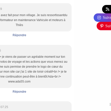
59
 avez fait pour mon village. Je suis ressortissantdu
Suivr
 formateur en maintenance Vahicule et moteurs à
Thiès
Sui
Répondre
5
> je viens de passer un agréable moment sur ton
photos de voyage et les actions que vous menez au
me suis permise de prendre le logo de cœur du
mon site car j'ai 1 site de loisir créatif<br /> je te
ne continuation peut-être à bientôt Ada<br />
www.ada55.com
Répondre
P
 07:25