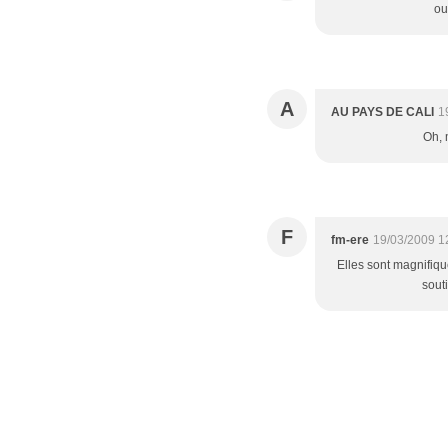
ou
A
AU PAYS DE CALI
1
Oh, 
F
fm-ere
19/03/2009 1
Elles sont magnifiqu
sout