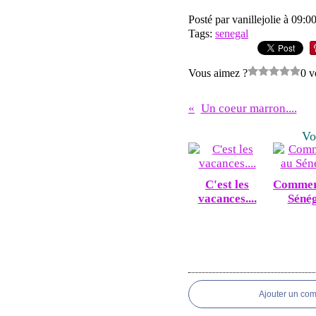
Posté par vanillejolie à 09:0
Tags:
senegal
Vous aimez ?
0 v
Un coeur marron....
Vo
C'est les
Commer
vacances....
Sénég
Ajouter un co