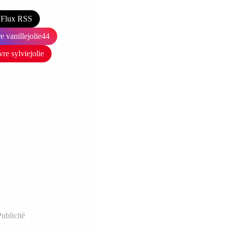
Flux RSS
e vanillejolie44
vre sylviejolie
ublicité