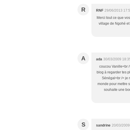
R
RNF
29/06/2013 17:
Merci tout ce que vos
village de Ngohé et
A
ada
30/03/2009 18:3
coucou Vanille<br /
blog à regarder tes 
Sénégal<br /> je 
monde pour mettre sur 
souhaite une bon
S
sandrine
20/03/2009