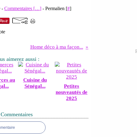
0 -
Commentaires [
…
]
- Permalien [
#
]
ote
Home déco à ma façon...
P
us aimerez aussi :
ces au
Cuisine du
al...
Sénégal...
Petites
nouveautés de
2025
Commentaires
mmentaire