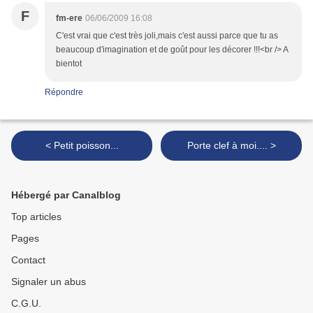
F
fm-ere
06/06/2009 16:08
C'est vrai que c'est très joli,mais c'est aussi parce que tu as
beaucoup d'imagination et de goût pour les décorer !!!<br /> A
bientot
Répondre
< Petit poisson...
Porte clef à moi.... >
Hébergé par Canalblog
Top articles
Pages
Contact
Signaler un abus
C.G.U.