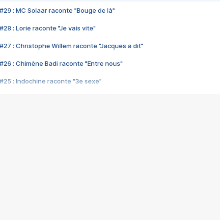
#29 : MC Solaar raconte "Bouge de là"
28 : Lorie raconte "Je vais vite"
#27 : Christophe Willem raconte "Jacques a dit"
#26 : Chimène Badi raconte "Entre nous"
#25 : Indochine raconte "3e sexe"
#24 : Zaho raconte "C'est chelou"
#23 : Patrick Bruel raconte "Au café des délices"
#22 : Kyo raconte "Le chemin"
#21 : Nolwenn Leroy raconte "Cassé"
#20 : Patrick Hernandez raconte "Born to be alive"
#19 : Lorie raconte "Près de moi"
#18 : Michael Jones raconte "A nos actes manqués" (avec Jean-Jacque