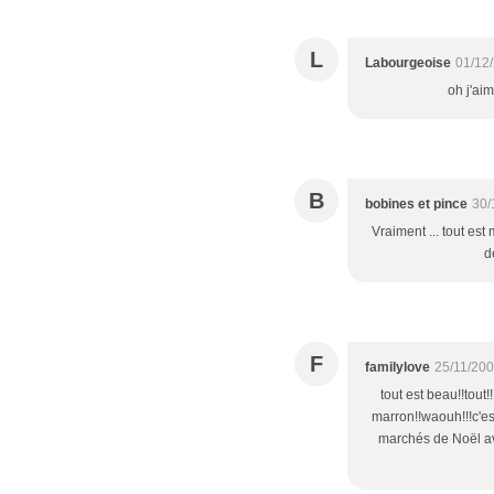
L
Labourgeoise
01/12
oh j'ai
B
bobines et pince
30/
Vraiment ... tout est 
d
F
familylove
25/11/200
tout est beau!!tout
marron!!waouh!!!c'est
marchés de Noël av