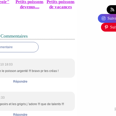
eoir"
Petits poissons
Petits poissons
devenus....
de vacances
Suivr
Sui
Commentaires
mmentaire
010 18:03
e le poisson argenté !!! bravo pr tes créas !
Répondre
:33
irs et les grigris j 'adore !!! que de talents !!!
P
Répondre