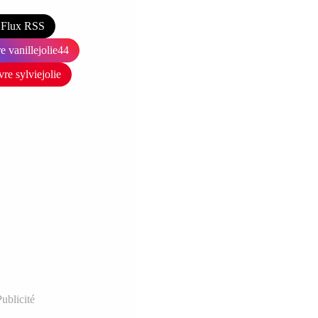
Flux RSS
e vanillejolie44
vre sylviejolie
ublicité