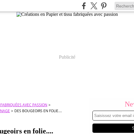
Publicité
New
U FABRIQUÉES AVEC PASSION
>
RNAGE
>
DES BOUGEOIRS EN FOLIE....
geoirs en folie....