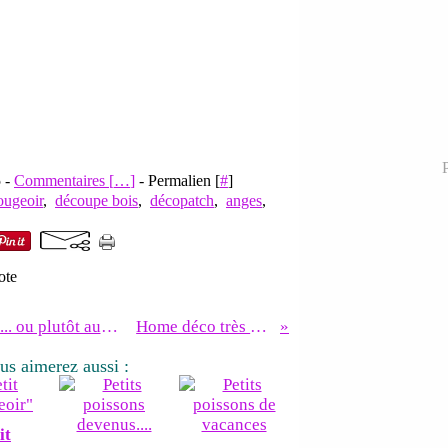
P
5 -
Commentaires [
…
]
- Permalien [
#
]
ougeoir
,
découpe bois
,
décopatch
,
anges
,
ote
Home déco à la Vanille... ou plutôt au chocolat !
Home déco très rose.....
us aimerez aussi :
it