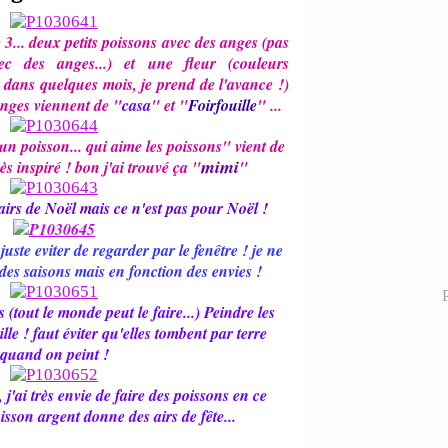
e 3... deux petits poissons avec des anges (pas
ec des anges...) et une fleur (couleurs
r dans quelques mois, je prend de l'avance !)
 anges viennent de "
casa
" et "
Foirfouille
" ...
n poisson... qui aime les poissons" vient de
mimi
ès inspiré ! bon j'ai trouvé ça "
"
airs de Noël mais ce n'est pas pour Noël !
 juste eviter de regarder par le fenêtre ! je ne
des saisons mais en fonction des envies !
P
s (tout le monde peut le faire...) Peindre les
ille ! faut éviter qu'elles tombent par terre
quand on peint !
s, j'ai très envie de faire des poissons en ce
isson argent donne des airs de fête...