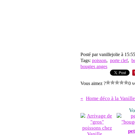
Posté par vanillejolie à 15:5
Tags:
poisson
,
porte clef
,
b
bougies anges
Vous aimez ?
0 v
Vo
pet