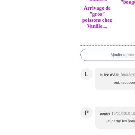
"boug
Arrivage de
"gros"
poissons chez
Vanille....
Ajouter un co
L
la fée d'Alia
08/02/2
oui, j'adooor
P
peggy
19/01/2010 19
superbe les bougeo