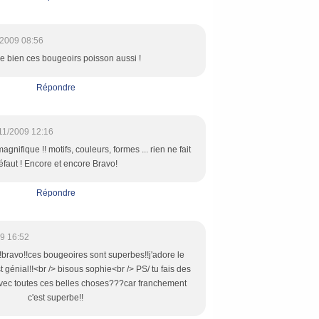
/2009 08:56
me bien ces bougeoirs poisson aussi !
Répondre
11/2009 12:16
magnifique !! motifs, couleurs, formes ... rien ne fait
éfaut ! Encore et encore Bravo!
Répondre
9 16:52
!!!bravo!!ces bougeoires sont superbes!!j'adore le
 génial!!<br /> bisous sophie<br /> PS/ tu fais des
ec toutes ces belles choses???car franchement
c'est superbe!!