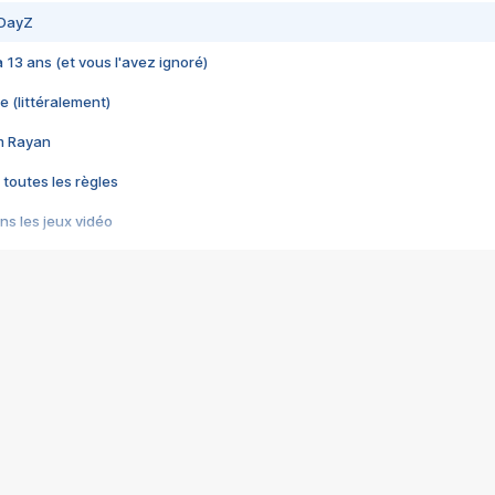
 DayZ
 a 13 ans (et vous l'avez ignoré)
e (littéralement)
im Rayan
 toutes les règles
s les jeux vidéo
us choquant de Rockstar ? - Le scandale BULLY
e plus moche de Steam
du RÊVE tourne au CAUCHEMAR
pendant 8 heures
it… à tort
umiliés par un jeu vidéo