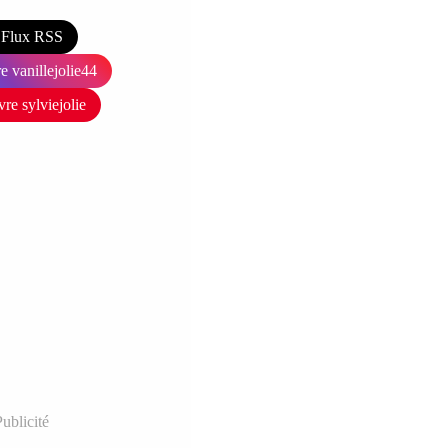
Flux RSS
e vanillejolie44
vre sylviejolie
ublicité