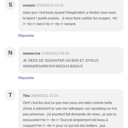
S
senami
27/06/2012 15:48
mais que c'est beau quand l'imagination a rendez vous avec
le talent ! quelle poésie... à nous faire oublier les nuages. <br
/> <br /> merci<br /> <br /> senami
Répondre
N
nanoucrea
27/06/2012 04:28
JE VIENS DE SOUHAITER UN BON ET JOYEUX
ANNIVERSAIRE!!!!!!!! BISOUS BISOUS
Répondre
T
Tina
26/06/2012 15:24
Oh!!! c'est fou tout ce que mes yeux ont ratés comme belle
chose à admorer!! je vais me rattrapper, car canalblog ne m'a
pas prévenue...j'ai pourtant fait demande de news...je vais la
renouveler!<br /> <br /> Tout est simplement est beau à
craquer!!<br /> <br /> pour ce qui est des twitters...pas