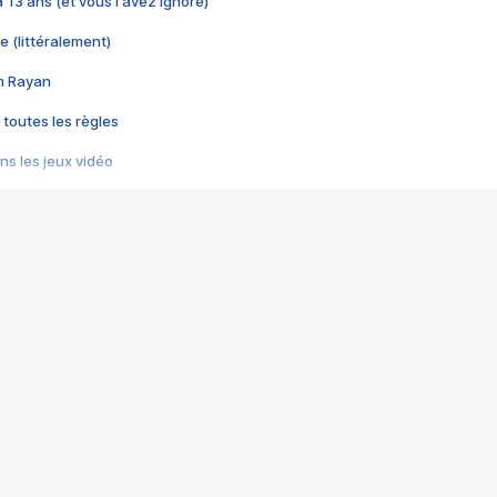
 a 13 ans (et vous l'avez ignoré)
e (littéralement)
im Rayan
 toutes les règles
s les jeux vidéo
us choquant de Rockstar ? - Le scandale BULLY
e plus moche de Steam
du RÊVE tourne au CAUCHEMAR
pendant 8 heures
it… à tort
umiliés par un jeu vidéo
ire - Final Fantasy 8
ti un empire - Age of Empires