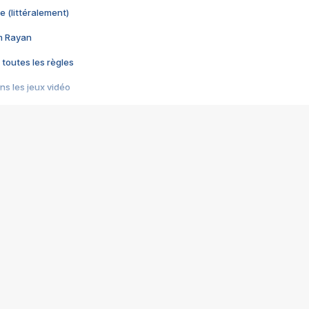
e (littéralement)
im Rayan
 toutes les règles
s les jeux vidéo
us choquant de Rockstar ? - Le scandale BULLY
e plus moche de Steam
du RÊVE tourne au CAUCHEMAR
pendant 8 heures
it… à tort
umiliés par un jeu vidéo
ire - Final Fantasy 8
ti un empire - Age of Empires