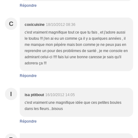
Répondre
C
coxicuisine
18/10/2012 08:36
c'est vraiment magnifique tout ce que tu fais , et j'adore aussi
le toutou !!! j'en ai eu un comme ça il y a quelques années , il
me manque mon pépére mais bon comme je ne peux pas en
reprendre un pour des problèmes de santé , je me console en
admirant celui-ci !!!! fais lui une bonne caresse je sais qu'il
adorera ça !!!
Répondre
I
isa ptitbout
16/10/2012 14:05
c'est vraiment une magnifique idée que ces petites boules
dans les fleurs...bisous
Répondre