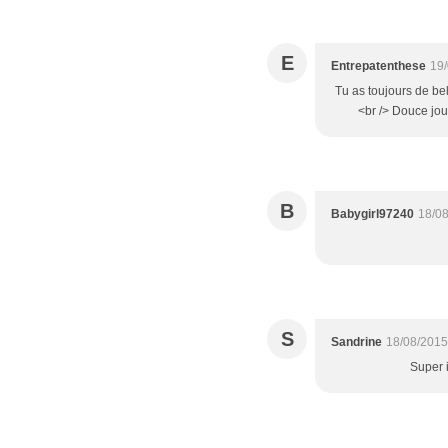
E
Entrepatenthese
19/
Tu as toujours de bel
<br /> Douce jou
B
Babygirl97240
18/08
S
Sandrine
18/08/2015
Super i