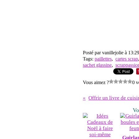
Posté par vanillejolie à 13:2
Tags:
paillettes
,
cartes scrap
sachet glassine
,
scrappassio
Vous aimez ?
0 v
Vo
Guirla