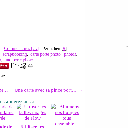
P
9 -
Commentaires [
…
]
- Permalien [
#
]
,
scrapbooking
,
carte porte photo
,
photos
,
n
,
tuto porte photo
ote
Offrir un livre de cuisine dans une carte
Une carte avec sa pince porte documents......
us aimerez aussi :
nde de
Utiliser les