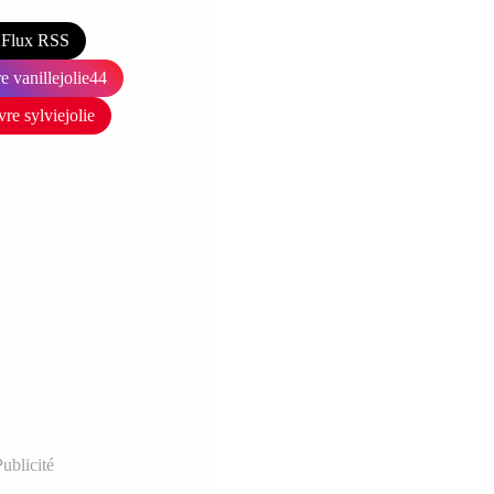
Flux RSS
e vanillejolie44
vre sylviejolie
ublicité