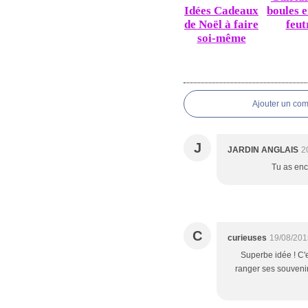
Idées Cadeaux
boules e
de Noël à faire
feut
soi-même
Ajouter un co
J
JARDIN ANGLAIS
2
Tu as enco
C
curieuses
19/08/201
Superbe idée ! C'e
ranger ses souvenirs