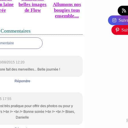
n laine
belles images
Allumons nos
rée
de Flow
bougies tous
ensemble....
Suivr
Sui
Commentaires
mmentaire
0/08/2015 12:20
re fait des merveilles... Belle journée !
Répondre
5 17:55
st très pratique pour offrir des photos ou pour y
 !<br /> <br /> Bonne soirée !<br /> <br /> Bises,
Danielle
P