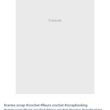
Publicité
#cartes scrap
#crochet
#fleurs crochet
#scrapbooking
#amigurumi
#lapin crochet
#deco crochet
#papier
#cardmaking