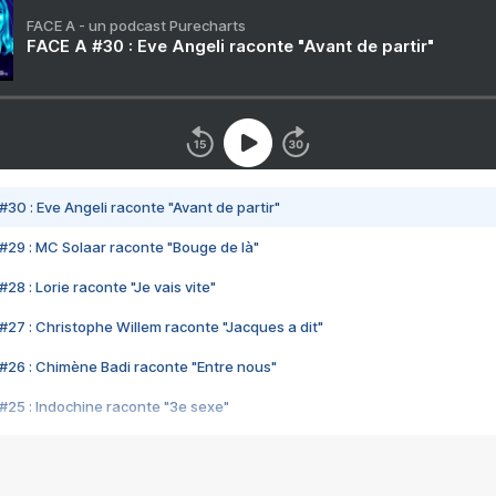
FACE A - un podcast Purecharts
FACE A #30 : Eve Angeli raconte "Avant de partir"
#30 : Eve Angeli raconte "Avant de partir"
#29 : MC Solaar raconte "Bouge de là"
28 : Lorie raconte "Je vais vite"
#27 : Christophe Willem raconte "Jacques a dit"
#26 : Chimène Badi raconte "Entre nous"
#25 : Indochine raconte "3e sexe"
#24 : Zaho raconte "C'est chelou"
#23 : Patrick Bruel raconte "Au café des délices"