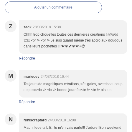
Ajouter un commentaire
Z
zack
28/03/2018 15:38
Ohhh trop chouettes toutes ces dernières créations ! 🤗😍😄
👏🏻<br /> <br /> Je suis quand même très accro aux doudous
dans leurs pochettes !!! 💖💗💕💗💖⭐😍
Répondre
M
mariecey
24/03/2018 16:44
Toujours de magnifiques créations, très gaies, avec beaucoup
de pep's<br /> <br /> bonne journée<br /> <br /> bisous
Répondre
N
Niniscraptard
24/03/2018 16:08
Magnifique ta L.E., tu m'en vais parlé!!! J'adore! Bon weekend