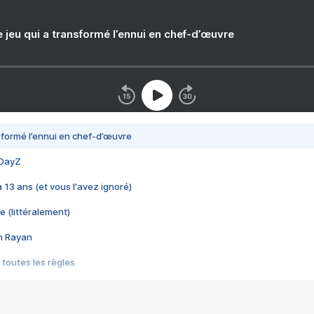
e jeu qui a transformé l’ennui en chef-d’œuvre
nsformé l’ennui en chef-d’œuvre
 DayZ
 a 13 ans (et vous l'avez ignoré)
e (littéralement)
im Rayan
 toutes les règles
s les jeux vidéo
us choquant de Rockstar ? - Le scandale BULLY