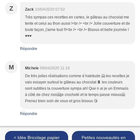
Z
Zack
10/04/2020 07:02
Très sympas ces recettes en cartes, le gâteau au chocolat me
tente et celui au thon aussi !<br /> <br /> Jolie couverture et de
toute façon, j'aime tout !!!<br /> <br /> Bisous et belle journée !
♥♥♥
Répondre
M
Michele
09/04/2020 11:19
De très jolies réalisations comme d habitude 🤗 les recettes je
vais essayer surtout le gâteau au chocolat 🍫 les couleurs
sont subtiles la couverture sympa ah! Que n ai je un Emmaüs
à côté de chez moi🤗je crocheté et le temps passe mieux🤗
Prenez bien soin de vous et gros bisous 😘
Répondre
< Idée Bricolage papier
Petites nouveautés en