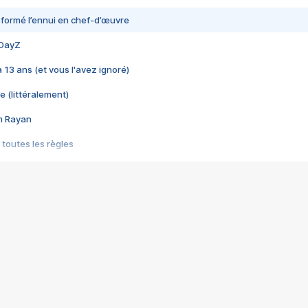
nsformé l’ennui en chef-d’œuvre
 DayZ
 a 13 ans (et vous l'avez ignoré)
e (littéralement)
im Rayan
 toutes les règles
s les jeux vidéo
us choquant de Rockstar ? - Le scandale BULLY
e plus moche de Steam
du RÊVE tourne au CAUCHEMAR
pendant 8 heures
it… à tort