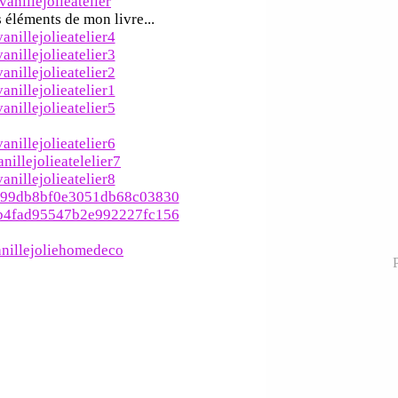
éléments de mon livre...
P