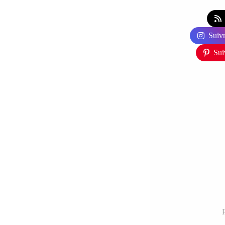
Suivr
Sui
P