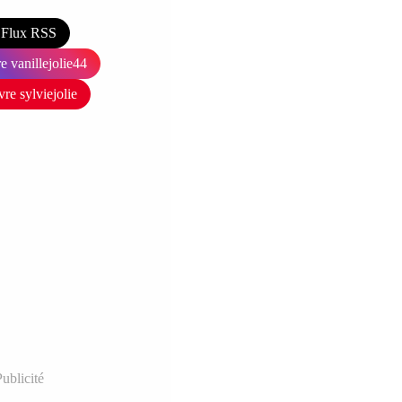
Flux RSS
e vanillejolie44
vre sylviejolie
ublicité