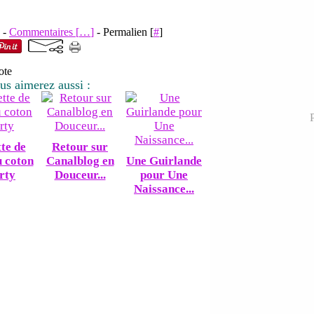
2 -
Commentaires [
…
]
- Permalien [
#
]
ote
us aimerez aussi :
P
te de
Retour sur
u coton
Canalblog en
Une Guirlande
rty
Douceur...
pour Une
Naissance...