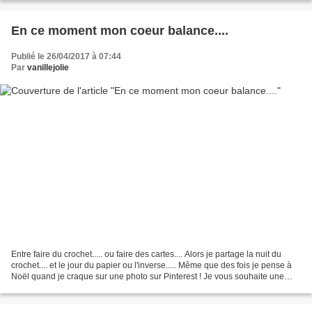
En ce moment mon coeur balance....
Publié le 26/04/2017 à 07:44
Par
vanillejolie
Entre faire du crochet..... ou faire des cartes.... Alors je partage la nuit du
crochet.... et le jour du papier ou l'inverse..... Même que des fois je pense à
Noël quand je craque sur une photo sur Pinterest ! Je vous souhaite une
belle journée et bon...