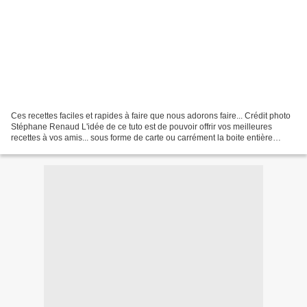
Ces recettes faciles et rapides à faire que nous adorons faire... Crédit photo
Stéphane Renaud L'idée de ce tuto est de pouvoir offrir vos meilleures
recettes à vos amis... sous forme de carte ou carrément la boite entière
remplie de toutes vos bonnes...