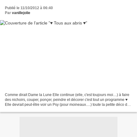
Publié le 11/10/2012 à 06:40
Par
vanillejolie
Comme dirait Dame la Lune Elle continue (elle, c'est toujours moi....) à faire
des nichoirs, couper, ponçer, peindre et décorer c'est tout un programme ♥
Elle devrait peut-être voir un Psy (pour moineaux.....) toute la petite déco de
finition et même...