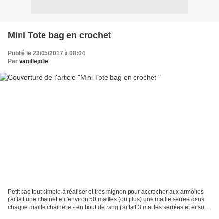
Mini Tote bag en crochet
Publié le 23/05/2017 à 08:04
Par
vanillejolie
Petit sac tout simple à réaliser et très mignon pour accrocher aux armoires
j'ai fait une chainette d'environ 50 mailles (ou plus) une maille serrée dans
chaque maille chainette - en bout de rang j'ai fait 3 mailles serrées et ensuite
une maille serrée...