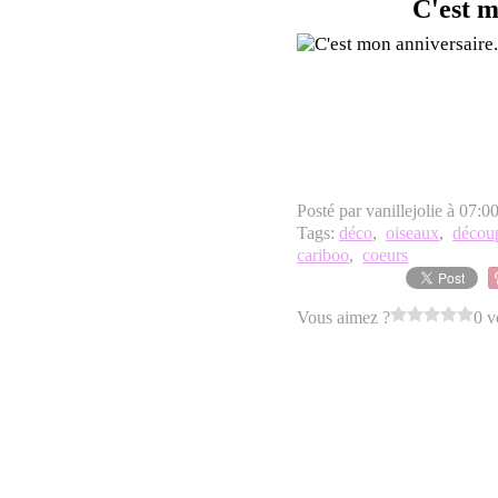
C'est m
Posté par vanillejolie à 07:0
Tags:
déco
,
oiseaux
,
décou
cariboo
,
coeurs
Vous aimez ?
0 v