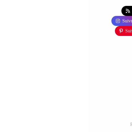
Suivr
Sui
P