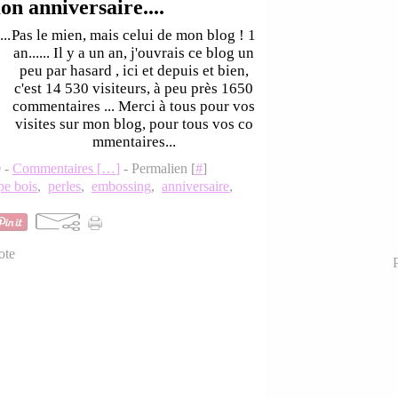
on anniversaire....
Pas le mien, mais celui de mon blog ! 1
an...... Il y a un an, j'ouvrais ce blog un
peu par hasard , ici et depuis et bien,
c'est 14 530 visiteurs, à peu près 1650
commentaires ... Merci à tous pour vos
visites sur mon blog, pour tous vos co
mmentaires...
0 -
Commentaires [
…
]
- Permalien [
#
]
pe bois
,
perles
,
embossing
,
anniversaire
,
ote
P