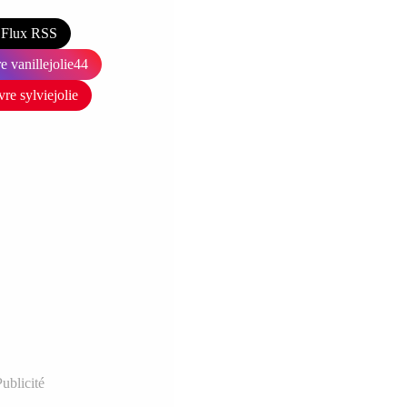
Flux RSS
e vanillejolie44
vre sylviejolie
ublicité