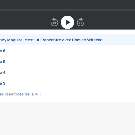
bey Maguire, c'est lui ! Rencontre avec Damien Witecka
e 6
e 5
e 4
e 3
s créatrices de la VF !
e 2
e 1
e Mektoub My Love arrive enfin ! Rencontre avec Shaïn Boumedine et Sal