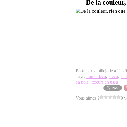
De la couleur, 
Posté par vanillejolie à 11:2
Tags:
home déco
,
déco
,
em
en bois
,
coeurs en tissu
Vous aimez ?
0 v