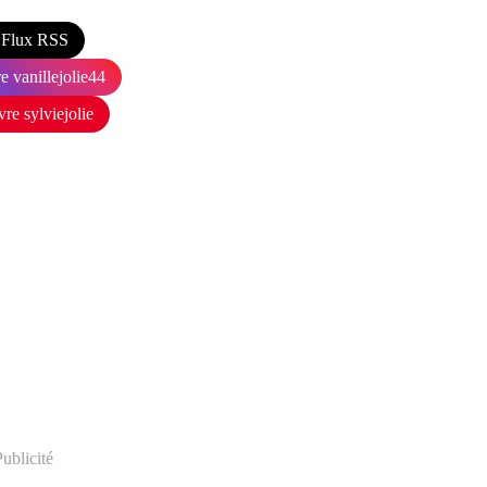
Flux RSS
e vanillejolie44
vre sylviejolie
ublicité