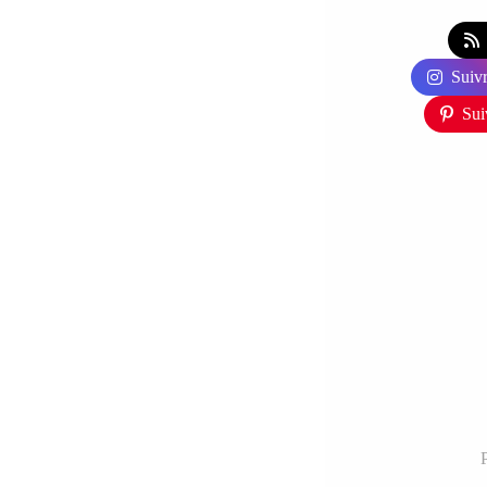
Suivr
Sui
P