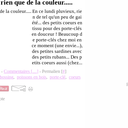
rien que de la couleur.....
En ce lundi pluvieux, rie
n de tel qu'un peu de gai
été... des petits coeurs en
tissu pour des porte-clés
en douceur ! Beaucoup d
e porte-clés chez moi en
ce moment (une envie...),
des petites sardines avec
des petits rubans... Des p
etits coeurs aussi (chez...
9 -
Commentaires [
…
]
- Permalien [
#
]
bossing
,
poissons en bois
,
porte-clé
,
coeurs
P
ote