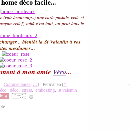
 home déco facile...
e (voir beaucoup..) une carte postale, celle ci
rayon relief, voilà c'est tout, on peut tous le
changer... bientôt la St Valentin à vos
istes mesdames...
sement à mon amie
Véro
...
7 -
Commentaires [
…
]
- Permalien [
#
]
P
éco
,
déco
,
strass
,
embossing
,
st valentin
ote