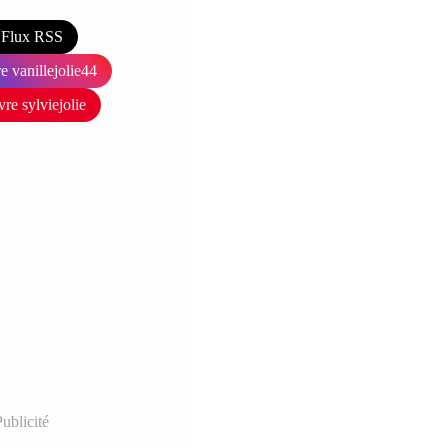
Flux RSS
e vanillejolie44
vre sylviejolie
ublicité