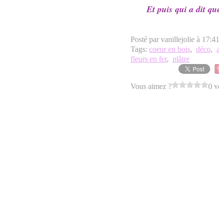
Et puis qui a dit qu
Posté par vanillejolie à 17:4
Tags:
coeur en bois
,
déco
,
fleurs en fer
,
plâtre
Vous aimez ?
0 v