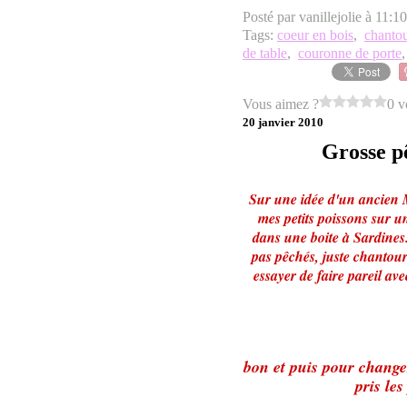
Posté par vanillejolie à 11:1
Tags:
coeur en bois
,
chanto
de table
,
couronne de porte
Vous aimez ?
0 v
20 janvier 2010
Grosse pê
Sur une idée d'un ancien M
mes petits poissons sur u
dans une boite à Sardines..
pas pêchés, juste chantourn
essayer de faire pareil ave
bon et puis pour changer
pris les