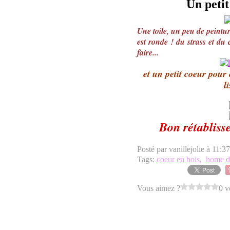
Un petit
Une toile, un peu de peintur
est ronde ! du strass et du c
faire...
et un petit coeur pour 
l
Bon rétablis
Posté par vanillejolie à 11:3
Tags:
coeur en bois
,
home d
Vous aimez ?
0 v