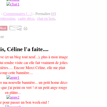
1 -
Commentaires [
…
]
- Permalien [
#
]
embossing
,
cadre déco
,
chat en bois
,
ote
s, Céline l'a faite....
ve (et un blog tout neuf...), plus à mon image
 lui rendre visite car elle fait vraiment de jolies
ières..... Encore Merci Céline, elle me plait
coup cette bannière....
r ma nouvelle bannière... un petit home déco
 que j'ai peint en vert ! et un petit ange rouge
en plâtre...
ur pour passer un bon week-end !