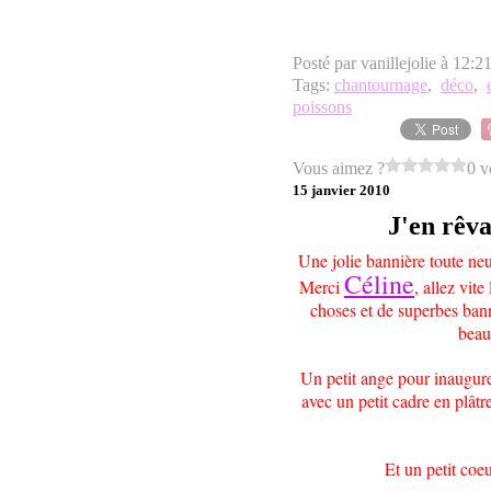
Posté par vanillejolie à 12:2
Tags:
chantournage
,
déco
,
poissons
Vous aimez ?
0 v
15 janvier 2010
J'en rêvai
Une jolie bannière toute neu
Céline
Merci
, allez vite
choses et de superbes bann
beau
Un petit ange pour inaugure
avec un petit cadre en plâtre
Et un petit coe