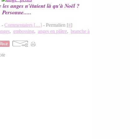
e les anges n'étaient là qu'à Noël ?
Personne.....
1 -
Commentaires [
…
]
- Permalien [
#
]
anges
,
embossing
,
anges en plâtre
,
branche à
ote