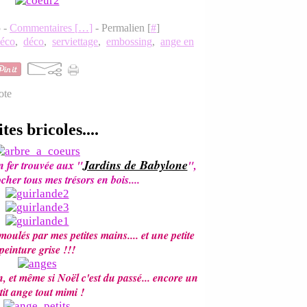
5 -
Commentaires [
…
]
- Permalien [
#
]
éco
,
déco
,
serviettage
,
embossing
,
ange en
ote
tes bricoles....
Jardins de Babylone
n fer trouvée aux "
",
cher tous mes trésors en bois....
moulés par mes petites mains.... et une petite
peinture grise !!!
n, et même si Noël c'est du passé... encore un
tit ange tout mimi !