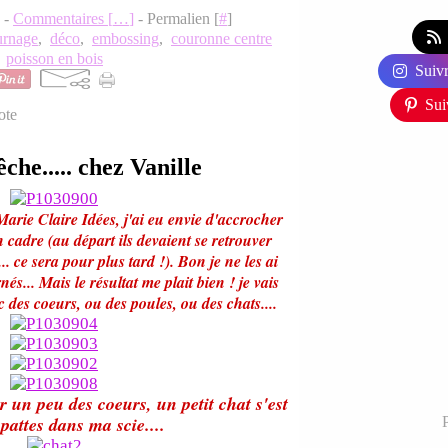
0 -
Commentaires [
…
]
- Permalien [
#
]
urnage
,
déco
,
embossing
,
couronne centre
,
poisson en bois
Suivr
Sui
ote
che..... chez Vanille
arie Claire Idées, j'ai eu envie d'accrocher
n cadre (au départ ils devaient se retrouver
. ce sera pour plus tard !). Bon je ne les ai
és... Mais le résultat me plait bien ! je vais
c des coeurs, ou des poules, ou des chats....
 un peu des coeurs, un petit chat s'est
 pattes dans ma scie....
P