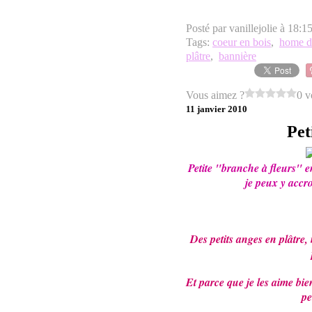
Posté par vanillejolie à 18:1
Tags:
coeur en bois
,
home d
plâtre
,
bannière
Vous aimez ?
0 v
11 janvier 2010
Peti
Petite "branche à fleurs" e
je peux y accro
Des petits anges en plâtre, 
Et parce que je les aime bie
pe