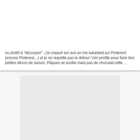
ou plutôt à "découper" , j'ai craqué sur eux en me baladant sur Pinterest
(encore Pinterest....) et je ne regrette pas le détour ! j'en profite pour faire des
petites décos de saison, Pâques se profile mais pas de chocolat cette
année... ce joli petit...