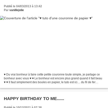
Publié le 04/03/2013 à 13:42
Par
vanillejolie
♥ Du vrai bonheur à faire cette petite couronne toute simple, je partage ce
bonheur avec vous ♥ ♥ Le bonheur est encore plus grand quand il fait beau
♥ ♥ Il faut simplement des boules en papier, le tuto est ici.... du fil de fer
moyen et une pince pour...
HAPPY BIRTHDAY TO ME......
Publié le 10/12/2011 à 07:38