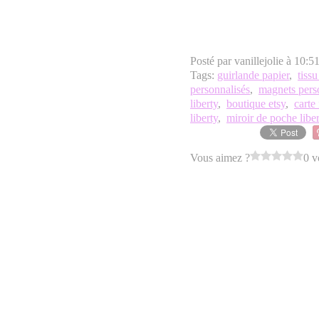
Posté par vanillejolie à 10:5
Tags:
guirlande papier
,
tissu
personnalisés
,
magnets pers
liberty
,
boutique etsy
,
carte
liberty
,
miroir de poche libe
Vous aimez ?
0 v