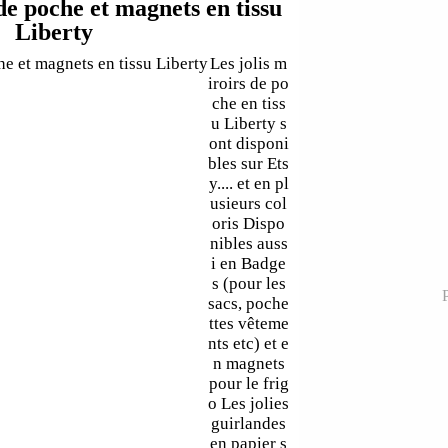
de poche et magnets en tissu
Liberty
Les jolis m
iroirs de po
che en tiss
u Liberty s
ont disponi
bles sur Ets
y.... et en pl
usieurs col
oris Dispo
nibles auss
i en Badge
s (pour les
P
sacs, poche
ttes vêteme
nts etc) et e
n magnets
pour le frig
o Les jolies
guirlandes
en papier s