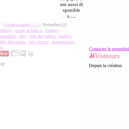
ont aussi di
sponible
s......
1 -
Commentaires [
…
]
- Permalien [
#
]
 liberty
,
made in france
,
badges
onnalisés
,
etsy
,
fete des mères
,
badges
 fete des mères
,
etsy france
,
magnet tissu
rty
Contacter le propriéta
Visiteurs
ote
Depuis la création