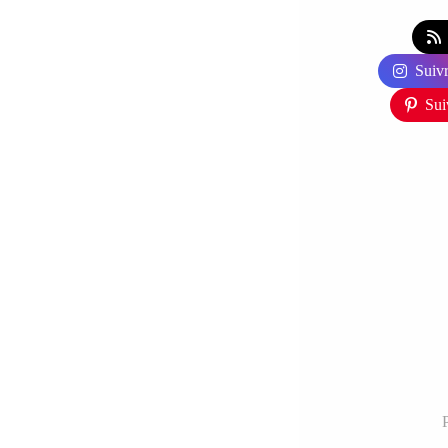
Suivr
Sui
P