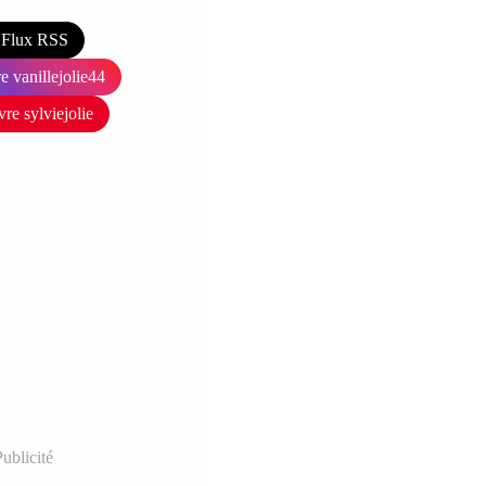
Flux RSS
e vanillejolie44
vre sylviejolie
ublicité