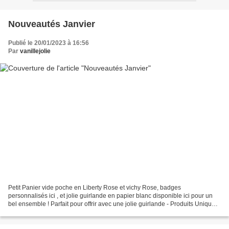
Nouveautés Janvier
Publié le 20/01/2023 à 16:56
Par
vanillejolie
Petit Panier vide poche en Liberty Rose et vichy Rose, badges
personnalisés ici , et jolie guirlande en papier blanc disponible ici pour un
bel ensemble ! Parfait pour offrir avec une jolie guirlande - Produits Uniques
- Sac trousse de toilette en tissu...