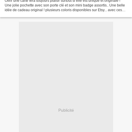
Offrir une carte fera toujours plaisir surtout si elle est unique et originale !
Une jolie pochette avec son porte clé et son mini badge assortis.. Une belle
idée de cadeau original ! plusieurs coloris disponibles sur Etsy... avec ces
jolis petits porte...
Publicité