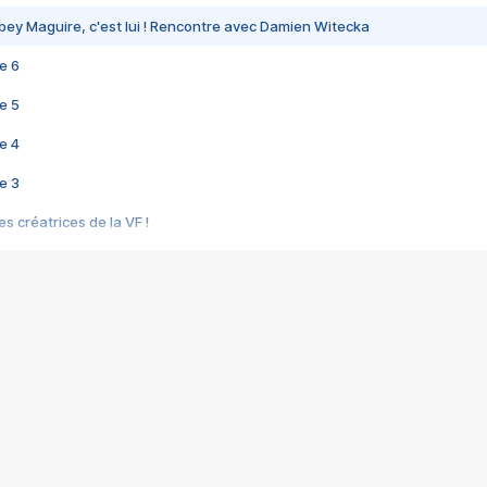
bey Maguire, c'est lui ! Rencontre avec Damien Witecka
e 6
e 5
e 4
e 3
s créatrices de la VF !
e 2
e 1
e Mektoub My Love arrive enfin ! Rencontre avec Shaïn Boumedine et Sal
i : après Toni en famille
elle réalise le bouleversant Dites lui que je l'aime
ais ! Rencontre autour de Vie privée de Rebecca Zlotowski