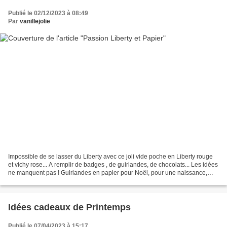
Publié le 02/12/2023 à 08:49
Par
vanillejolie
Impossible de se lasser du Liberty avec ce joli vide poche en Liberty rouge
et vichy rose... A remplir de badges , de guirlandes, de chocolats... Les idées
ne manquent pas ! Guirlandes en papier pour Noël, pour une naissance,
pour un anniversaire.......
Idées cadeaux de Printemps
Publié le 07/04/2023 à 15:17