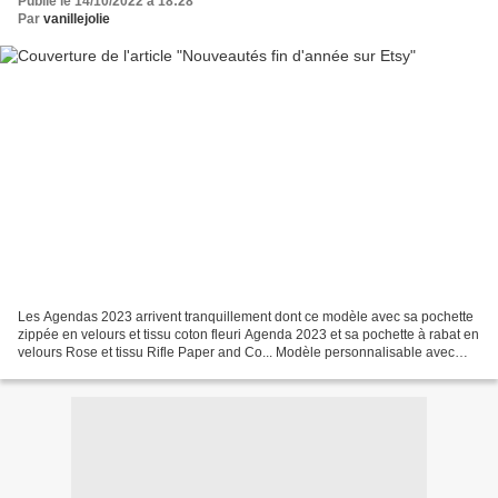
Publié le 14/10/2022 à 18:28
Par
vanillejolie
Les Agendas 2023 arrivent tranquillement dont ce modèle avec sa pochette
zippée en velours et tissu coton fleuri Agenda 2023 et sa pochette à rabat en
velours Rose et tissu Rifle Paper and Co... Modèle personnalisable avec
prénom ou texte ! Badge personnalisé...