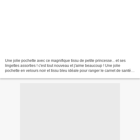
Une jolie pochette avec ce magnifique tissu de petite princesse... et ses
lingettes assorties ! c'est tout nouveau et j'aime beaucoup ! Une jolie
pochette en velours noir et tissu bleu idéale pour ranger le carnet de santé
de bébé et ses 4 lingettes assorties...