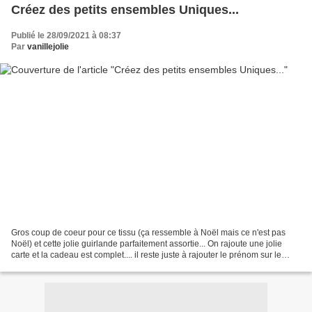
Créez des petits ensembles Uniques...
Publié le 28/09/2021 à 08:37
Par
vanillejolie
Gros coup de coeur pour ce tissu (ça ressemble à Noël mais ce n'est pas
Noël) et cette jolie guirlande parfaitement assortie... On rajoute une jolie
carte et la cadeau est complet.... il reste juste à rajouter le prénom sur le
badge amovible ! Cette jolie...