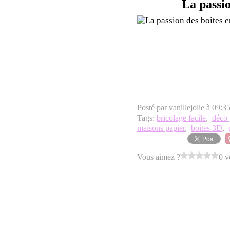
La passio
Posté par vanillejolie à 09:3
Tags:
bricolage facile
,
déco 
maisons papier
,
boites 3D
,
Vous aimez ?
0 v