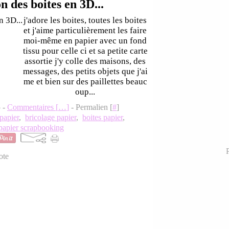
n des boites en 3D...
j'adore les boites, toutes les boites
et j'aime particulièrement les faire
moi-même en papier avec un fond
tissu pour celle ci et sa petite carte
assortie j'y colle des maisons, des
messages, des petits objets que j'ai
me et bien sur des paillettes beauc
oup...
5 -
Commentaires [
…
]
- Permalien [
#
]
papier
,
bricolage papier
,
boites papier
,
papier scrapbooking
P
ote