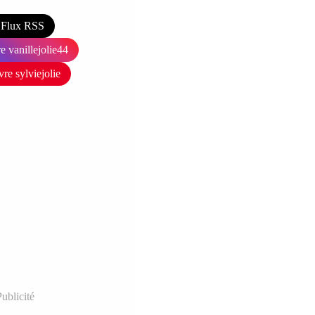
Flux RSS
e vanillejolie44
vre sylviejolie
ublicité