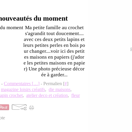
 nouveautés du moment
Ma petite famille au crochet
s'agrandit tout doucement....
avec ces deux petits lapins et
leurs petites perles en bois po
P
ur changer....voir ici des petit
es maisons en papiers (j'ador
e les petites maisons en papie
r) Une photo précieuse décor
ée à garder...
8 -
Commentaires [
…
]
- Permalien [
#
]
,
magazine loisirs créatifs
,
die maisons
,
lapin crochet
,
atelier deco et création
,
fleur
ote