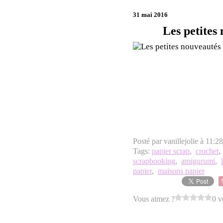
31 mai 2016
Les petites
Posté par vanillejolie à 11:2
Tags:
papier scrap
,
crochet
scrapbooking
,
amigurumi
,
papier
,
maisons papier
Vous aimez ?
0 v