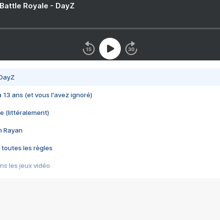
 Battle Royale - DayZ
 DayZ
 a 13 ans (et vous l'avez ignoré)
e (littéralement)
im Rayan
 toutes les règles
s les jeux vidéo
us choquant de Rockstar ? - Le scandale BULLY
e plus moche de Steam
du RÊVE tourne au CAUCHEMAR